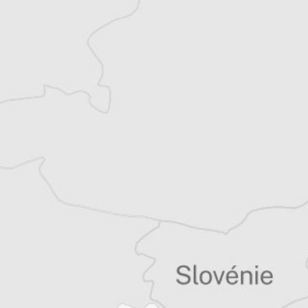
Laurent Geslin
Auteur⋅rice
Tous nos articles de Kosovo 2.0