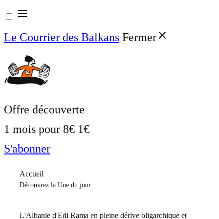
Aller
au
Le Courrier des Balkans
Fermer
contenu
Offre découverte
1 mois pour
8€
1€
S'abonner
Accueil
Découvrez la Une du jour
L'Albanie d'Edi Rama en pleine dérive oligarchique et