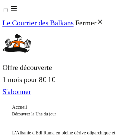
Aller
au
Le Courrier des Balkans
Fermer
contenu
Offre découverte
1 mois pour
8€
1€
S'abonner
Accueil
Découvrez la Une du jour
L'Albanie d'Edi Rama en pleine dérive oligarchique et