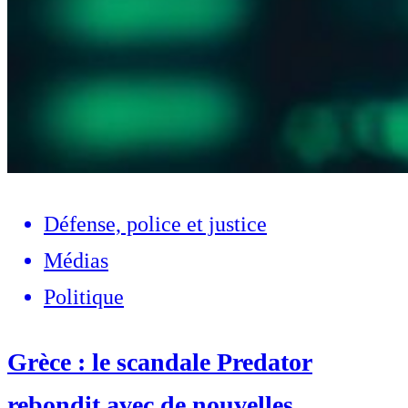
Défense, police et justice
Médias
Politique
Grèce : le scandale Predator
rebondit avec de nouvelles