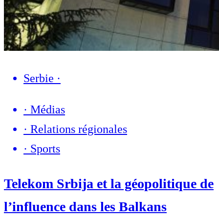
Serbie
·
·
Médias
·
Relations régionales
·
Sports
Telekom Srbija et la géopolitique de
l’influence dans les Balkans