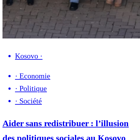
Kosovo
·
·
Economie
·
Politique
·
Société
Aider sans redistribuer : l’illusion
des politiques sociales au Kosovo