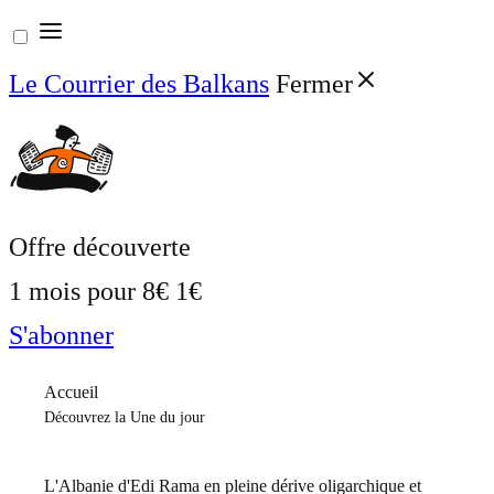
Aller
au
Le Courrier des Balkans
Fermer
contenu
Offre découverte
1 mois pour
8€
1€
S'abonner
Accueil
Découvrez la Une du jour
L'Albanie d'Edi Rama en pleine dérive oligarchique et