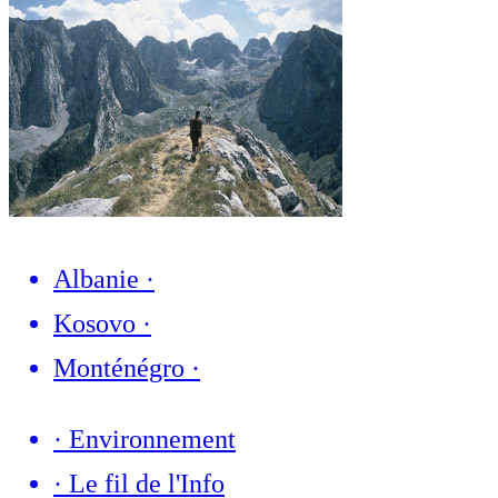
Albanie
·
Kosovo
·
Monténégro
·
·
Environnement
·
Le fil de l'Info