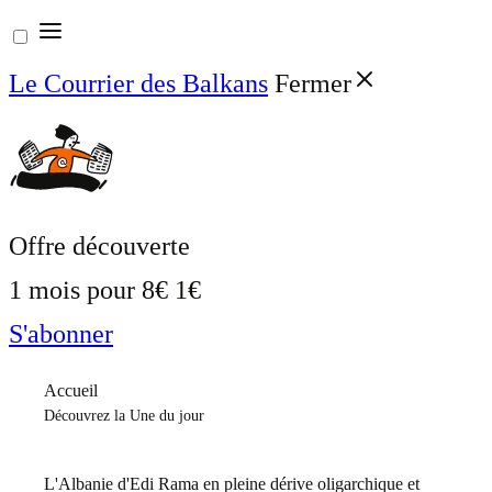
Aller
au
Le Courrier des Balkans
Fermer
contenu
Offre découverte
1 mois pour
8€
1€
S'abonner
Accueil
Découvrez la Une du jour
L'Albanie d'Edi Rama en pleine dérive oligarchique et