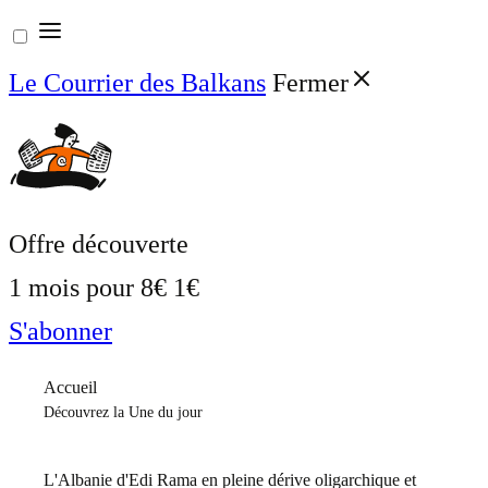
Aller
au
Le Courrier des Balkans
Fermer
contenu
Offre découverte
1 mois pour
8€
1€
S'abonner
Accueil
Découvrez la Une du jour
L'Albanie d'Edi Rama en pleine dérive oligarchique et