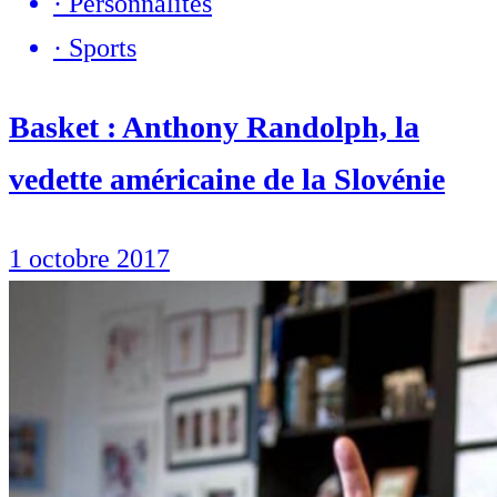
·
Personnalités
·
Sports
Basket : Anthony Randolph, la
vedette américaine de la Slovénie
1 octobre 2017