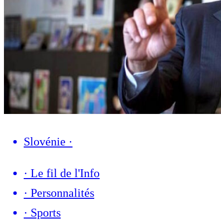
Slovénie
·
·
Le fil de l'Info
·
Personnalités
·
Sports