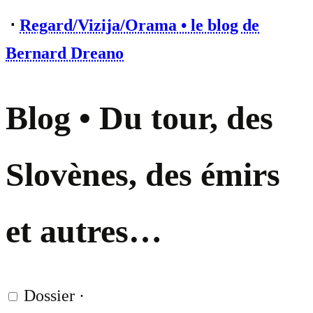
⋅
Regard/Vizija/Orama • le blog de
Bernard Dreano
Blog • Du tour, des
Slovènes, des émirs
et autres…
Dossier
·