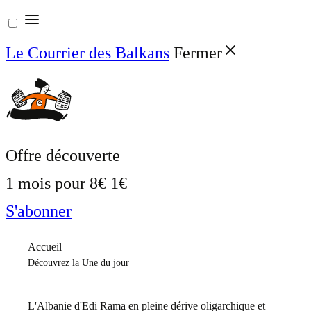
Aller
au
Le Courrier des Balkans
Fermer
contenu
Offre découverte
1 mois pour
8€
1€
S'abonner
Accueil
Découvrez la Une du jour
L'Albanie d'Edi Rama en pleine dérive oligarchique et