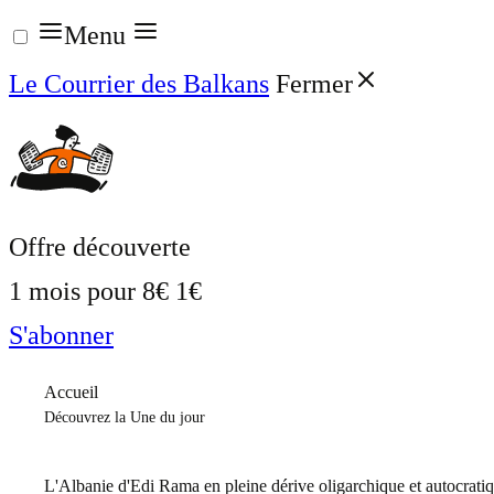
Aller
Menu
au
Le Courrier des Balkans
Fermer
contenu
Offre découverte
1 mois pour
8€
1€
S'abonner
Accueil
Découvrez la Une du jour
L'Albanie d'Edi Rama en pleine dérive oligarchique et autocrati