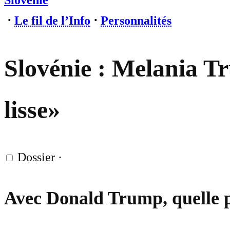
Slovénie
⋅
Le fil de l’Info
⋅
Personnalités
Slovénie : Melania Tr
lisse»
Dossier
·
Avec Donald Trump, quelle p