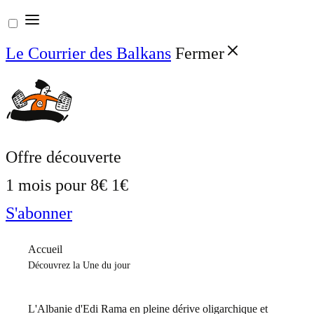
Aller
au
Le Courrier des Balkans
Fermer
contenu
Offre découverte
1 mois pour
8€
1€
S'abonner
Accueil
Découvrez la Une du jour
L'Albanie d'Edi Rama en pleine dérive oligarchique et