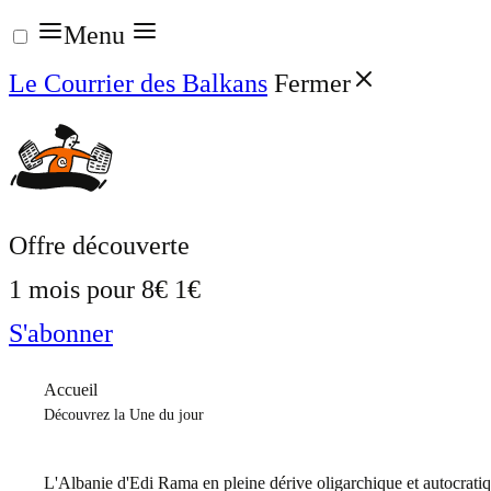
Aller
Menu
au
Le Courrier des Balkans
Fermer
contenu
Offre découverte
1 mois pour
8€
1€
S'abonner
Accueil
Découvrez la Une du jour
L'Albanie d'Edi Rama en pleine dérive oligarchique et autocrati