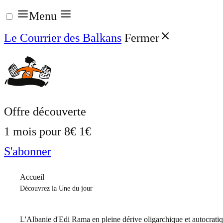
Aller
Menu
au
Le Courrier des Balkans
Fermer
contenu
Offre découverte
1 mois pour
8€
1€
S'abonner
Accueil
Découvrez la Une du jour
L'Albanie d'Edi Rama en pleine dérive oligarchique et autocrati