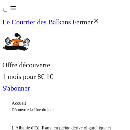
Aller
au
Le Courrier des Balkans
Fermer
contenu
Offre découverte
1 mois pour
8€
1€
S'abonner
Accueil
Découvrez la Une du jour
L'Albanie d'Edi Rama en pleine dérive oligarchique et