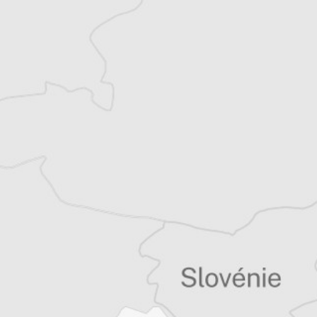
Explorez +10 ans d’archives sur les
Balkans
Vous avez déjà un compte ?
Se connecter