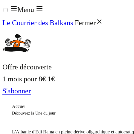
Aller
Menu
au
Le Courrier des Balkans
Fermer
contenu
Offre découverte
1 mois pour
8€
1€
S'abonner
Accueil
Découvrez la Une du jour
L'Albanie d'Edi Rama en pleine dérive oligarchique et autocrati