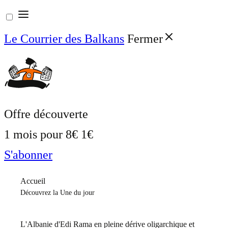
Aller
au
Le Courrier des Balkans
Fermer
contenu
Offre découverte
1 mois pour
8€
1€
S'abonner
Accueil
Découvrez la Une du jour
L'Albanie d'Edi Rama en pleine dérive oligarchique et