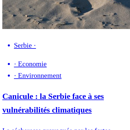
Serbie
·
·
Economie
·
Environnement
Canicule : la Serbie face à ses
vulnérabilités climatiques