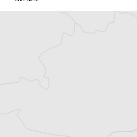
Vous avez déjà un compte ?
Se connecter
Laurent Geslin
Traducteur⋅rice
Tous nos articles de BIRN