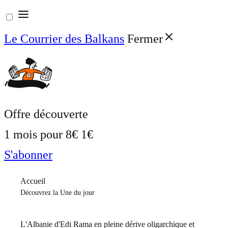
Aller
au
Le Courrier des Balkans
Fermer
contenu
Offre découverte
1 mois pour
8€
1€
S'abonner
Accueil
Découvrez la Une du jour
L'Albanie d'Edi Rama en pleine dérive oligarchique et