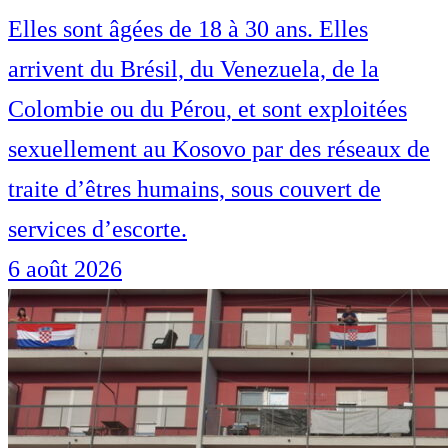
Elles sont âgées de 18 à 30 ans. Elles
arrivent du Brésil, du Venezuela, de la
Colombie ou du Pérou, et sont exploitées
sexuellement au Kosovo par des réseaux de
traite d’êtres humains, sous couvert de
services d’escorte.
6 août 2026