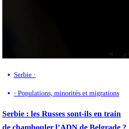
Serbie
·
·
Populations, minorités et migrations
Serbie : les Russes sont-ils en train
de chambouler l’ADN de Belgrade ?