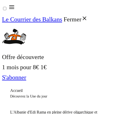
Aller
au
Le Courrier des Balkans
Fermer
contenu
Offre découverte
1 mois pour
8€
1€
S'abonner
Accueil
Découvrez la Une du jour
L'Albanie d'Edi Rama en pleine dérive oligarchique et