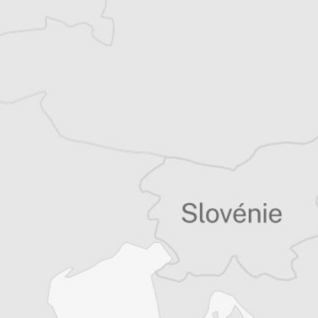
correspondant de presse, basé à Budapest en
Hongrie, pour divers médias francophones.