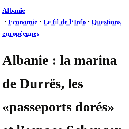
Albanie
⋅
Economie
⋅
Le fil de l’Info
⋅
Questions
européennes
Albanie : la marina
de Durrës, les
«passeports dorés»