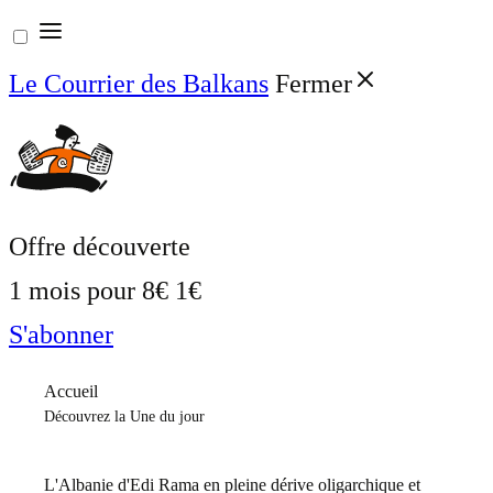
Aller
au
Le Courrier des Balkans
Fermer
contenu
Offre découverte
1 mois pour
8€
1€
S'abonner
Accueil
Découvrez la Une du jour
L'Albanie d'Edi Rama en pleine dérive oligarchique et