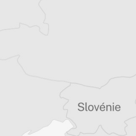
Katerina Sula
Notre correspondante à Tirana