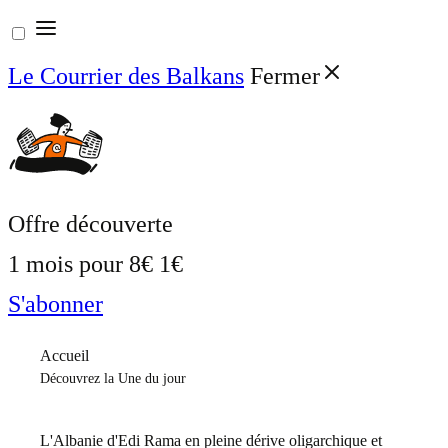
Aller
au
Le Courrier des Balkans
Fermer
contenu
Offre découverte
1 mois pour
8€
1€
S'abonner
Accueil
Découvrez la Une du jour
L'Albanie d'Edi Rama en pleine dérive oligarchique et