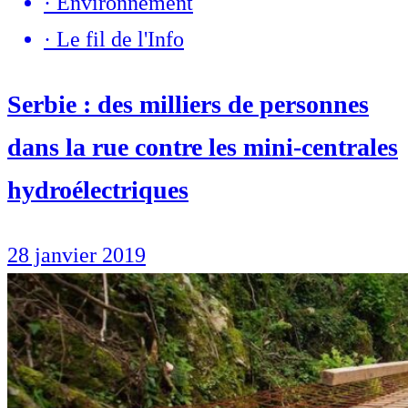
·
Environnement
·
Le fil de l'Info
Serbie : des milliers de personnes
dans la rue contre les mini-centrales
hydroélectriques
28 janvier 2019