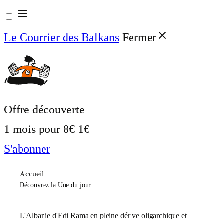
Aller
au
Le Courrier des Balkans
Fermer
contenu
Offre découverte
1 mois pour
8€
1€
S'abonner
Accueil
Découvrez la Une du jour
L'Albanie d'Edi Rama en pleine dérive oligarchique et