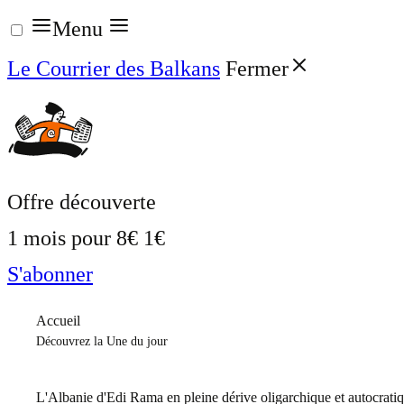
Aller
Menu
au
Le Courrier des Balkans
Fermer
contenu
Offre découverte
1 mois pour
8€
1€
S'abonner
Accueil
Découvrez la Une du jour
L'Albanie d'Edi Rama en pleine dérive oligarchique et autocrati