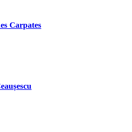
des Carpates
Ceaușescu