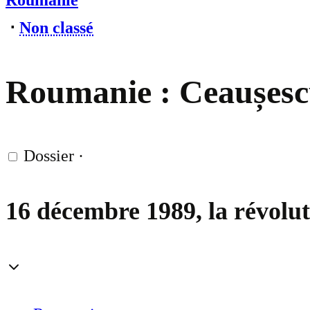
Roumanie
⋅
Non classé
Roumanie : Ceaușescu
Dossier
·
16 décembre 1989, la révo