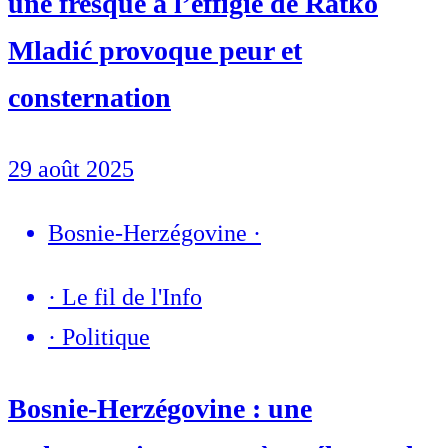
une fresque à l’effigie de Ratko
Mladić provoque peur et
consternation
29 août 2025
Bosnie-Herzégovine
·
·
Le fil de l'Info
·
Politique
Bosnie-Herzégovine : une