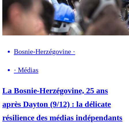
Bosnie-Herzégovine
·
·
Médias
La Bosnie-Herzégovine, 25 ans
après Dayton (9/12) : la délicate
résilience des médias indépendants