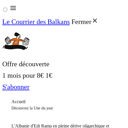
Aller
au
Le Courrier des Balkans
Fermer
contenu
Offre découverte
1 mois pour
8€
1€
S'abonner
Accueil
Découvrez la Une du jour
L'Albanie d'Edi Rama en pleine dérive oligarchique et