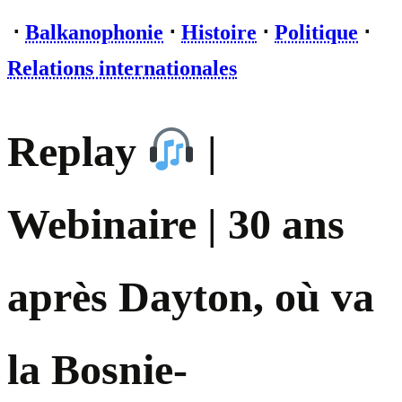
⋅
Balkanophonie
⋅
Histoire
⋅
Politique
⋅
Relations internationales
Replay
|
Webinaire | 30 ans
après Dayton, où va
la Bosnie-