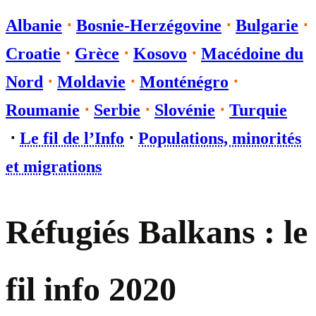
Albanie
⋅
Bosnie-Herzégovine
⋅
Bulgarie
⋅
Croatie
⋅
Grèce
⋅
Kosovo
⋅
Macédoine du
Nord
⋅
Moldavie
⋅
Monténégro
⋅
Roumanie
⋅
Serbie
⋅
Slovénie
⋅
Turquie
⋅
Le fil de l’Info
⋅
Populations, minorités
et migrations
Réfugiés Balkans : le
fil info 2020