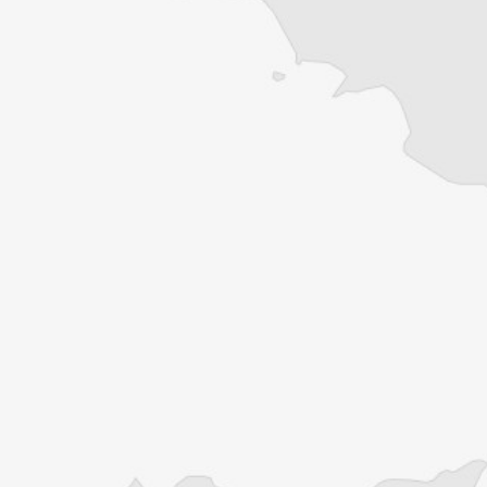
quelques clics
Un journal 100%
indépendant
Accédez à des
fonctionnalités exclusives
Explorez +10 ans
d’archives sur les