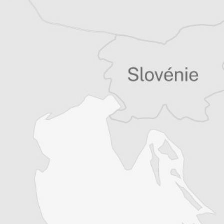
Cet article est réservé aux
abonné⋅es
(Re)devenez
abonné⋅e pour lire la suite
Découvrez tous les contenus
du Courrier des Balkans.
Offre découverte