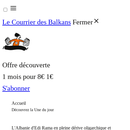
Aller
au
Le Courrier des Balkans
Fermer
contenu
Offre découverte
1 mois pour
8€
1€
S'abonner
Accueil
Découvrez la Une du jour
L'Albanie d'Edi Rama en pleine dérive oligarchique et