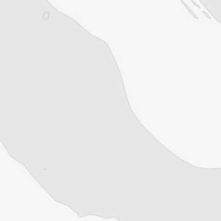
1€
le premier mois puis 8€ par
mois
Je m'abonne
Résiliable à tout moment en