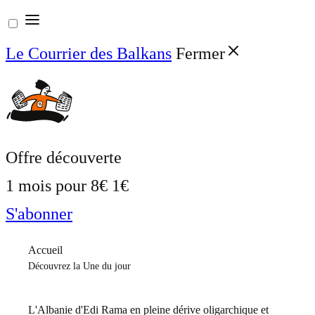
Aller
au
Le Courrier des Balkans
Fermer
contenu
Offre découverte
1 mois pour
8€
1€
S'abonner
Accueil
Découvrez la Une du jour
L'Albanie d'Edi Rama en pleine dérive oligarchique et