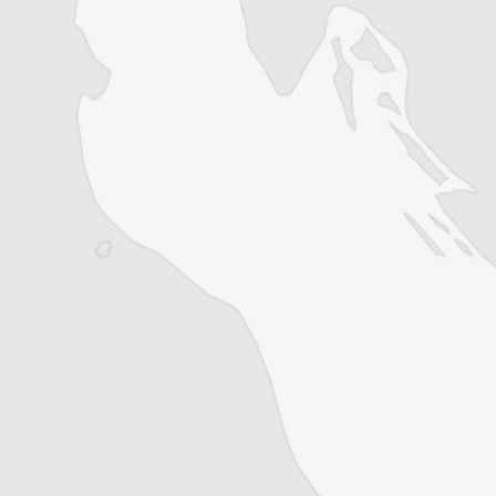
d’Aleksinac, dans le sud de la Serbie, quand
le véhicule s’est retourné après avoir heurté
la barrière de sécurité. Ce véhicule
transportait douze réfugiés, dont . . .
Cet article est réservé aux abonné⋅es
(Re)devenez abonné⋅e pour lire la suite
Découvrez tous les contenus du Courrier des
Balkans.