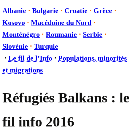
Albanie
⋅
Bulgarie
⋅
Croatie
⋅
Grèce
⋅
Kosovo
⋅
Macédoine du Nord
⋅
Monténégro
⋅
Roumanie
⋅
Serbie
⋅
Slovénie
⋅
Turquie
⋅
Le fil de l’Info
⋅
Populations, minorités
et migrations
Réfugiés Balkans : le
fil info 2016