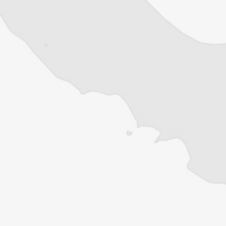
Offre découverte
1€
le premier mois puis 8€ par mois
Je m'abonne
Résiliable à tout moment en quelques clics
Un journal 100% indépendant
Accédez à des fonctionnalités
exclusives