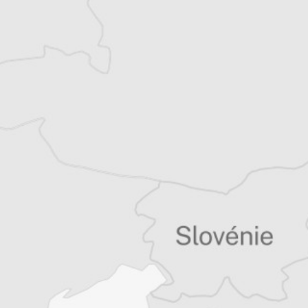
mort sur l’autoroute en
Serbie
29 décembre — 12h30 :
Trois réfugiés,
dont un enfant, ont été tués dans la nuit de
mercredi à jeudi sur l’autoroute Niš-
Belgrade, entassés dans un fourgon. Le
passeur qui conduisait le véhicule a pris la
fuite.
L’accident a eu lieu jeudi à 3h40 à hauteur