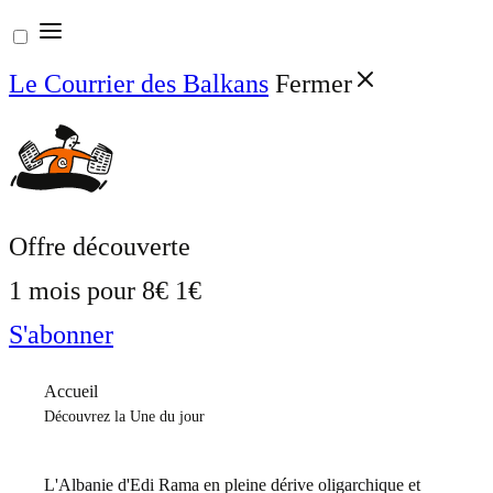
Aller
au
Le Courrier des Balkans
Fermer
contenu
Offre découverte
1 mois pour
8€
1€
S'abonner
Accueil
Découvrez la Une du jour
L'Albanie d'Edi Rama en pleine dérive oligarchique et