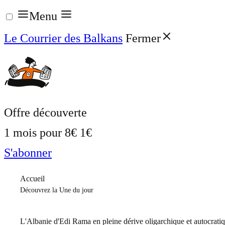
Aller
Menu
au
Le Courrier des Balkans
Fermer
contenu
Offre découverte
1 mois pour
8€
1€
S'abonner
Accueil
Découvrez la Une du jour
L'Albanie d'Edi Rama en pleine dérive oligarchique et autocrati