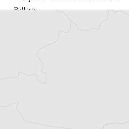
Balkans
Vous avez déjà un compte ?
Se connecter
Ilda Mara
Notre envoyée spéciale à Bruxelles