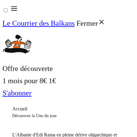
Aller
au
Le Courrier des Balkans
Fermer
contenu
Offre découverte
1 mois pour
8€
1€
S'abonner
Accueil
Découvrez la Une du jour
L'Albanie d'Edi Rama en pleine dérive oligarchique et