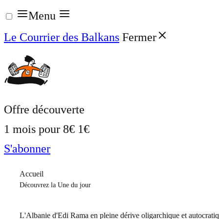
Aller
Menu
au
Le Courrier des Balkans
Fermer
contenu
Offre découverte
1 mois pour
8€
1€
S'abonner
Accueil
Découvrez la Une du jour
L'Albanie d'Edi Rama en pleine dérive oligarchique et autocrati