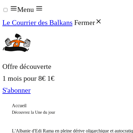
Aller
Menu
au
Le Courrier des Balkans
Fermer
contenu
Offre découverte
1 mois pour
8€
1€
S'abonner
Accueil
Découvrez la Une du jour
L'Albanie d'Edi Rama en pleine dérive oligarchique et autocrati