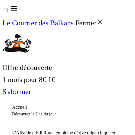
Aller
au
Le Courrier des Balkans
Fermer
contenu
Offre découverte
1 mois pour
8€
1€
S'abonner
Accueil
Découvrez la Une du jour
L'Albanie d'Edi Rama en pleine dérive oligarchique et