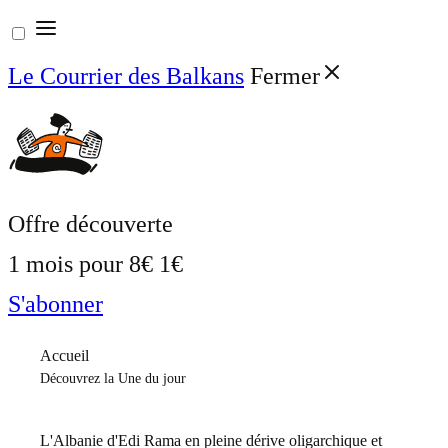
Aller
au
Le Courrier des Balkans
Fermer
contenu
Offre découverte
1 mois pour
8€
1€
S'abonner
Accueil
Découvrez la Une du jour
L'Albanie d'Edi Rama en pleine dérive oligarchique et