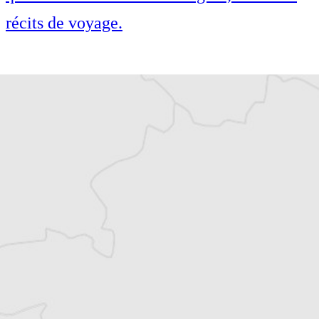
récits de voyage.
Cofondateur et co-rédacteur en chef du
Courrier des Balkans, Jean-Arnault Dérens
est agrégé d’histoire, devenu journaliste et
écrivain. Il a longtemps vécu au
Monténégro, en Serbie puis en Macédoine
et partage désormais son temps entre la
Bretagne et les Balkans. Il est l’auteur d’une
quinzaine de livres sur la région, essais ou
récits de voyage.