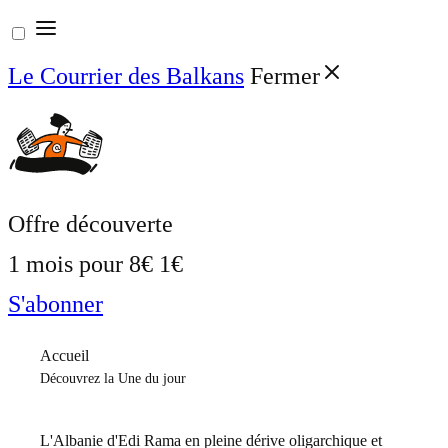
Aller
au
Le Courrier des Balkans
Fermer
contenu
Offre découverte
1 mois pour
8€
1€
S'abonner
Accueil
Découvrez la Une du jour
L'Albanie d'Edi Rama en pleine dérive oligarchique et