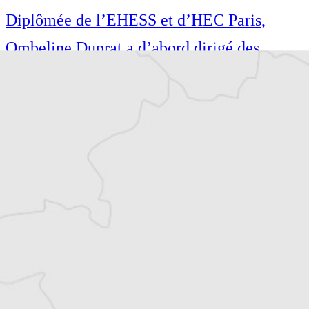
Diplômée de l’EHESS et d’HEC Paris,
Ombeline Duprat a d’abord dirigé des
établissements culturels avant de devenir
journaliste. Correspondante pour Le
Courrier des Balkans en Bosnie-
Herzégovine depuis 2024 et administratrice,
elle est aussi chanteuse spécialisée dans le
métal et le Sevdah, et écrivaine.