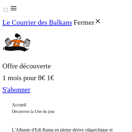
Aller
au
Le Courrier des Balkans
Fermer
contenu
Offre découverte
1 mois pour
8€
1€
S'abonner
Accueil
Découvrez la Une du jour
L'Albanie d'Edi Rama en pleine dérive oligarchique et