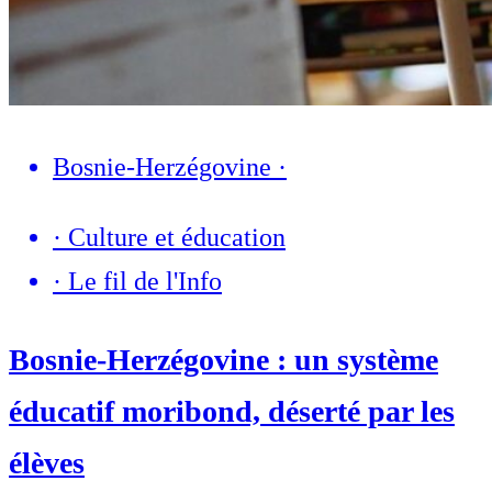
Bosnie-Herzégovine
·
·
Culture et éducation
·
Le fil de l'Info
Bosnie-Herzégovine : un système
éducatif moribond, déserté par les
élèves