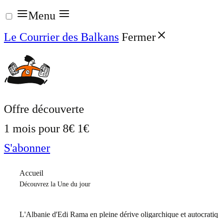
Aller
Menu
au
Le Courrier des Balkans
Fermer
contenu
Offre découverte
1 mois pour
8€
1€
S'abonner
Accueil
Découvrez la Une du jour
L'Albanie d'Edi Rama en pleine dérive oligarchique et autocrati