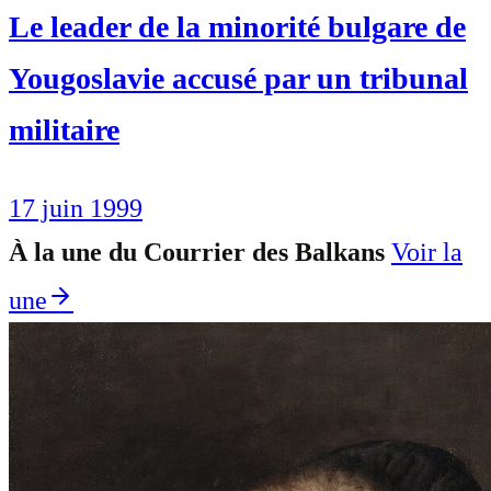
Le leader de la minorité bulgare de
Yougoslavie accusé par un tribunal
militaire
17 juin 1999
À la une du Courrier des Balkans
Voir la
une