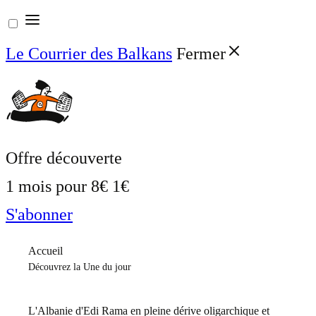
Aller
au
Le Courrier des Balkans
Fermer
contenu
Offre découverte
1 mois pour
8€
1€
S'abonner
Accueil
Découvrez la Une du jour
L'Albanie d'Edi Rama en pleine dérive oligarchique et