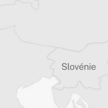
Tous nos articles de Osservatorio Balcani e
Caucaso