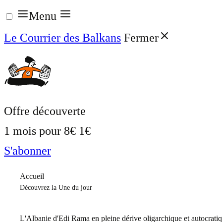
Aller
Menu
au
Le Courrier des Balkans
Fermer
contenu
Offre découverte
1 mois pour
8€
1€
S'abonner
Accueil
Découvrez la Une du jour
L'Albanie d'Edi Rama en pleine dérive oligarchique et autocrati