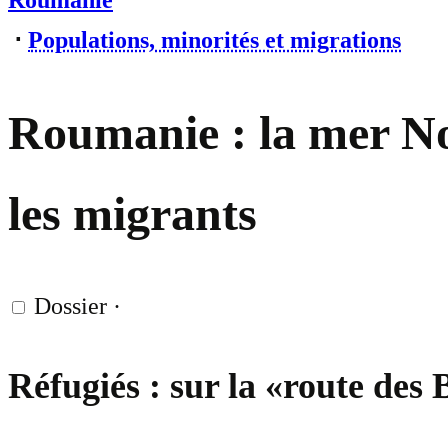
Roumanie
⋅
Populations, minorités et migrations
Roumanie : la mer Noi
les migrants
Dossier
·
Réfugiés : sur la «route des 