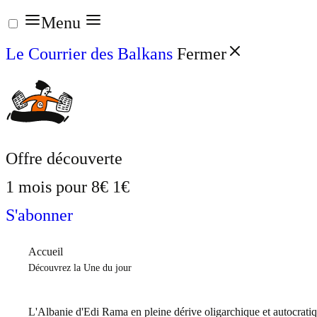
Aller
Menu
au
Le Courrier des Balkans
Fermer
contenu
Offre découverte
1 mois pour
8€
1€
S'abonner
Accueil
Découvrez la Une du jour
L'Albanie d'Edi Rama en pleine dérive oligarchique et autocrati