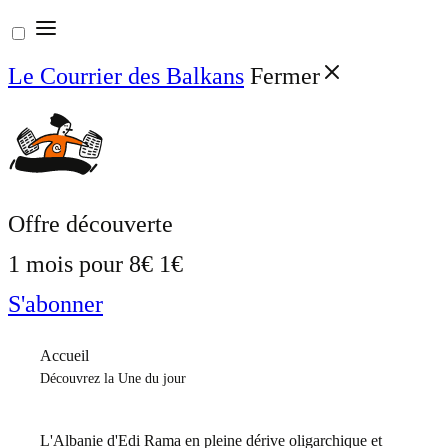
Aller
au
Le Courrier des Balkans
Fermer
contenu
Offre découverte
1 mois pour
8€
1€
S'abonner
Accueil
Découvrez la Une du jour
L'Albanie d'Edi Rama en pleine dérive oligarchique et