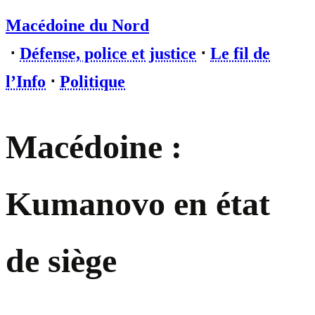
Macédoine du Nord
⋅
Défense, police et justice
⋅
Le fil de
l’Info
⋅
Politique
Macédoine :
Kumanovo en état
de siège