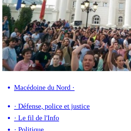
Macédoine du Nord
·
·
Défense, police et justice
·
Le fil de l'Info
·
Politique