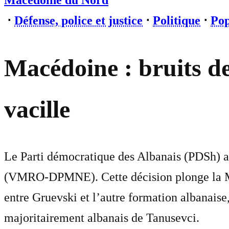
Macédoine du Nord
⋅
Défense, police et justice
⋅
Politique
⋅
Pop
Macédoine : bruits d
vacille
Le Parti démocratique des Albanais (PDSh) a 
(VMRO-DPMNE). Cette décision plonge la Macé
entre Gruevski et l’autre formation albanaise
majoritairement albanais de Tanusevci.