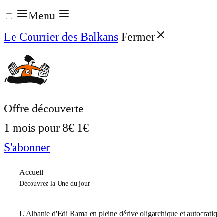
Aller
Menu
au
Le Courrier des Balkans
Fermer
contenu
Offre découverte
1 mois pour
8€
1€
S'abonner
Accueil
Découvrez la Une du jour
L'Albanie d'Edi Rama en pleine dérive oligarchique et autocrati