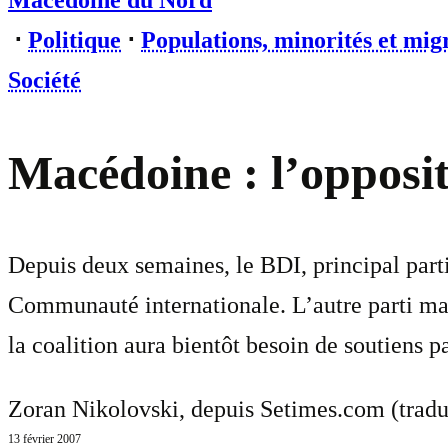
Macédoine du Nord
⋅
Politique
⋅
Populations, minorités et mig
Société
Macédoine : l’opposit
Depuis deux semaines, le BDI, principal part
Communauté internationale. L’autre parti ma
la coalition aura bientôt besoin de soutiens p
Zoran Nikolovski, depuis Setimes.com (tradu
13 février 2007