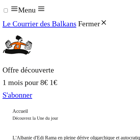
Aller
Menu
au
Le Courrier des Balkans
Fermer
contenu
Offre découverte
1 mois pour
8€
1€
S'abonner
Accueil
Découvrez la Une du jour
L'Albanie d'Edi Rama en pleine dérive oligarchique et autocrati