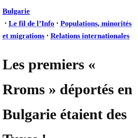
Bulgarie
⋅
Le fil de l’Info
⋅
Populations, minorités
et migrations
⋅
Relations internationales
Les premiers «
Rroms » déportés en
Bulgarie étaient des