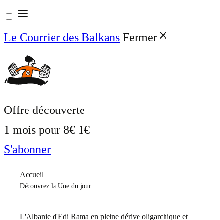
Aller
au
Le Courrier des Balkans
Fermer
contenu
Offre découverte
1 mois pour
8€
1€
S'abonner
Accueil
Découvrez la Une du jour
L'Albanie d'Edi Rama en pleine dérive oligarchique et