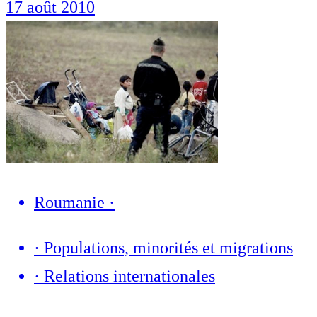
17 août 2010
Roumanie
·
·
Populations, minorités et migrations
·
Relations internationales