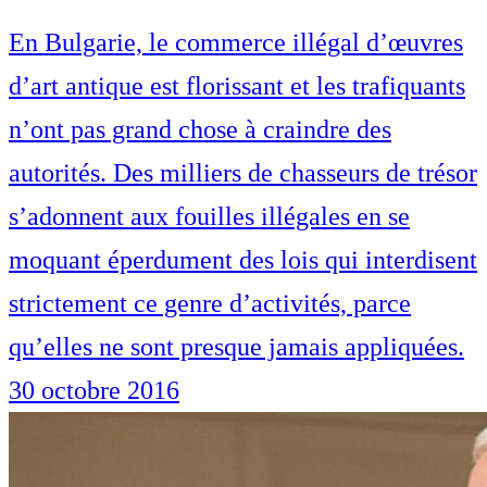
En Bulgarie, le commerce illégal d’œuvres
d’art antique est florissant et les trafiquants
n’ont pas grand chose à craindre des
autorités. Des milliers de chasseurs de trésor
s’adonnent aux fouilles illégales en se
moquant éperdument des lois qui interdisent
strictement ce genre d’activités, parce
qu’elles ne sont presque jamais appliquées.
30 octobre 2016