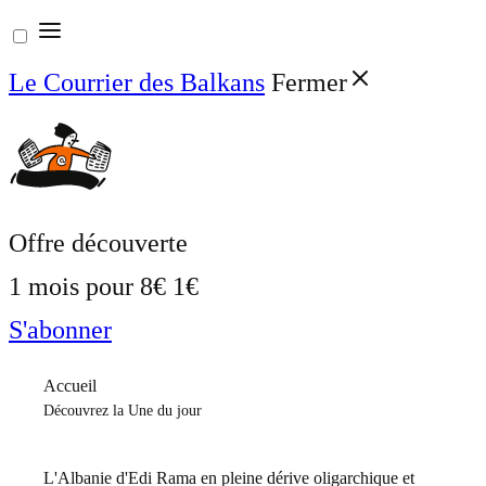
Aller
au
Le Courrier des Balkans
Fermer
contenu
Offre découverte
1 mois pour
8€
1€
S'abonner
Accueil
Découvrez la Une du jour
L'Albanie d'Edi Rama en pleine dérive oligarchique et