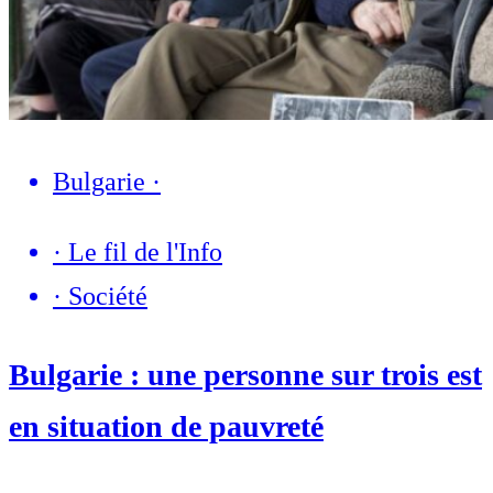
Bulgarie
·
·
Le fil de l'Info
·
Société
Bulgarie : une personne sur trois est
en situation de pauvreté