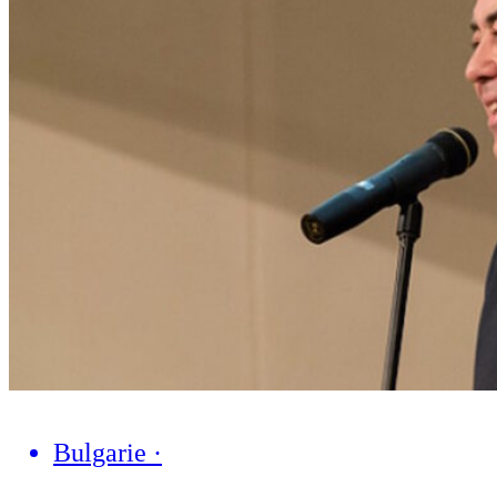
Bulgarie
·