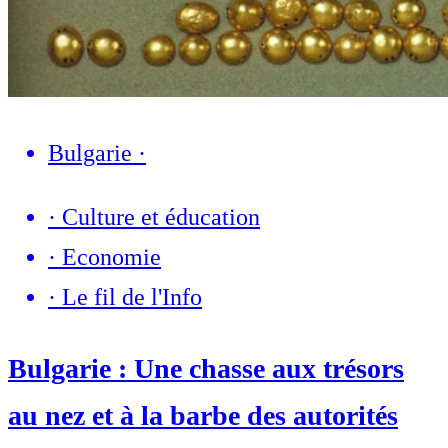
Bulgarie
·
·
Culture et éducation
·
Economie
·
Le fil de l'Info
Bulgarie : Une chasse aux trésors
au nez et à la barbe des autorités