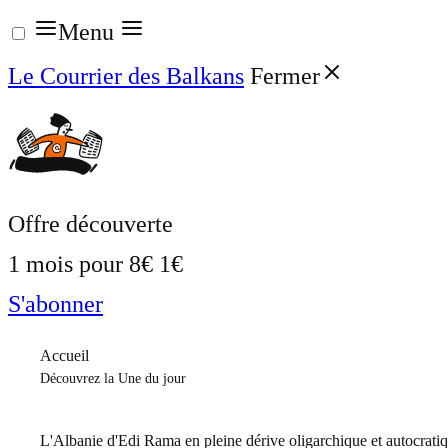
Aller
Menu
au
Le Courrier des Balkans
Fermer
contenu
Offre découverte
1 mois pour
8€
1€
S'abonner
Accueil
Découvrez la Une du jour
L'Albanie d'Edi Rama en pleine dérive oligarchique et autocrati