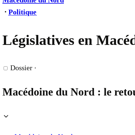
Macédoine du Nord
⋅
Politique
Législatives en Macé
Dossier
·
Macédoine du Nord : le r