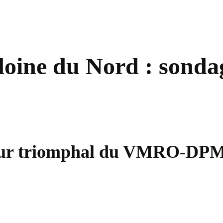
doine du Nord : sonda
etour triomphal du VMRO-D