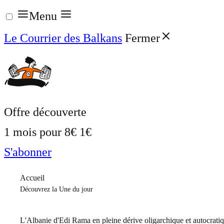
Aller
Menu
au
Le Courrier des Balkans
Fermer
contenu
Offre découverte
1 mois pour
8€
1€
S'abonner
Accueil
Découvrez la Une du jour
L'Albanie d'Edi Rama en pleine dérive oligarchique et autocrati