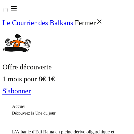
Aller
au
Le Courrier des Balkans
Fermer
contenu
Offre découverte
1 mois pour
8€
1€
S'abonner
Accueil
Découvrez la Une du jour
L'Albanie d'Edi Rama en pleine dérive oligarchique et