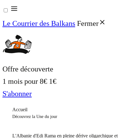
Aller
au
Le Courrier des Balkans
Fermer
contenu
Offre découverte
1 mois pour
8€
1€
S'abonner
Accueil
Découvrez la Une du jour
L'Albanie d'Edi Rama en pleine dérive oligarchique et