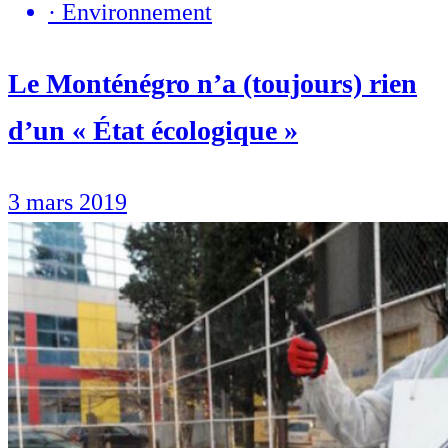
·
Environnement
Le Monténégro n’a (toujours) rien
d’un « État écologique »
3 mars 2019