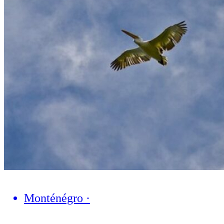
Monténégro
·