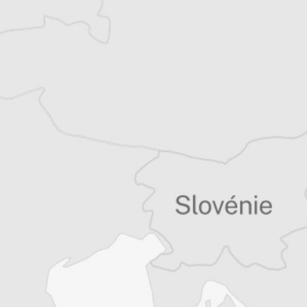
elle est aussi chanteuse spécialisée dans le
métal et le Sevdah, et écrivaine.