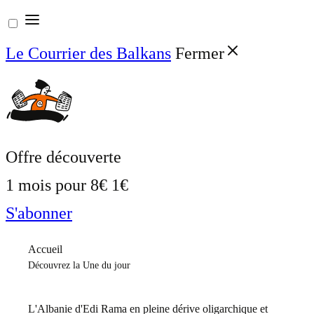
Aller
au
Le Courrier des Balkans
Fermer
contenu
Offre découverte
1 mois pour
8€
1€
S'abonner
Accueil
Découvrez la Une du jour
L'Albanie d'Edi Rama en pleine dérive oligarchique et