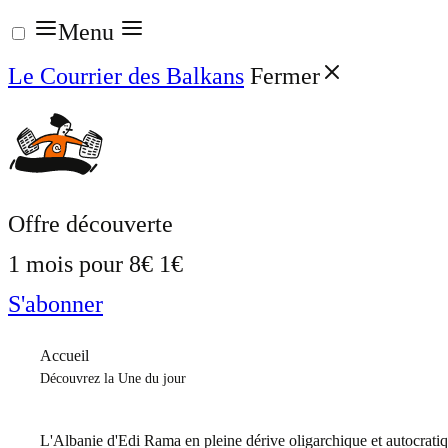
Aller
Menu
au
Le Courrier des Balkans
Fermer
contenu
Offre découverte
1 mois pour
8€
1€
S'abonner
Accueil
Découvrez la Une du jour
L'Albanie d'Edi Rama en pleine dérive oligarchique et autocrati