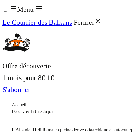
Aller
Menu
au
Le Courrier des Balkans
Fermer
contenu
Offre découverte
1 mois pour
8€
1€
S'abonner
Accueil
Découvrez la Une du jour
L'Albanie d'Edi Rama en pleine dérive oligarchique et autocrati