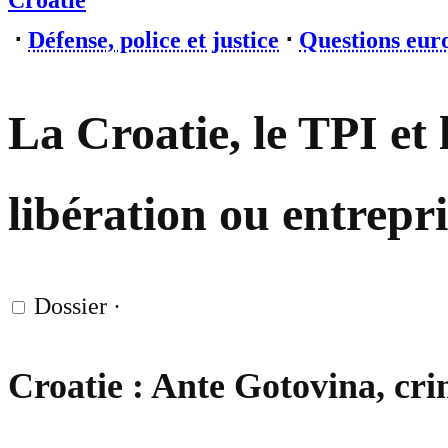
Croatie
⋅
Défense, police et justice
⋅
Questions eur
La Croatie, le TPI et 
libération ou entrepri
Dossier
·
Croatie : Ante Gotovina, cri