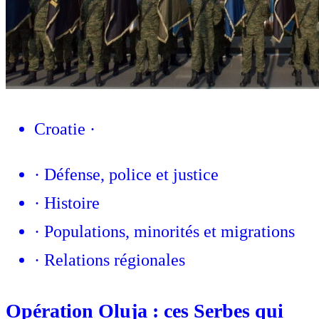
Croatie
·
·
Défense, police et justice
·
Histoire
·
Populations, minorités et migrations
·
Relations régionales
Opération Oluja : ces Serbes qui