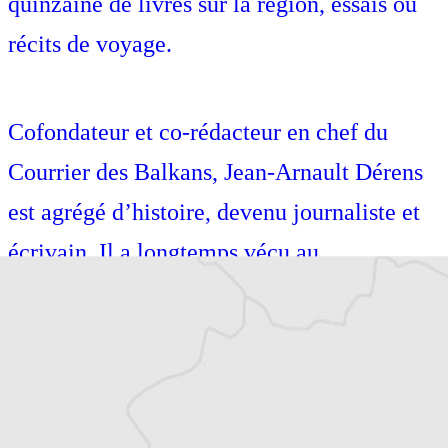
quinzaine de livres sur la région, essais ou
récits de voyage.
Cofondateur et co-rédacteur en chef du
Courrier des Balkans, Jean-Arnault Dérens
est agrégé d’histoire, devenu journaliste et
écrivain. Il a longtemps vécu au
Monténégro, en Serbie puis en Macédoine
et partage désormais son temps entre la
Bretagne et les Balkans. Il est l’auteur d’une
quinzaine de livres sur la région, essais ou