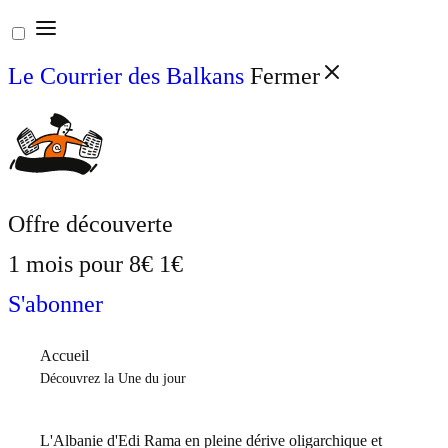
Aller
au
Le Courrier des Balkans
Fermer
contenu
Offre découverte
1 mois pour
8€
1€
S'abonner
Accueil
Découvrez la Une du jour
L'Albanie d'Edi Rama en pleine dérive oligarchique et