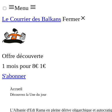
Aller
Menu
au
Le Courrier des Balkans
Fermer
contenu
Offre découverte
1 mois pour
8€
1€
S'abonner
Accueil
Découvrez la Une du jour
L'Albanie d'Edi Rama en pleine dérive oligarchique et autocrati