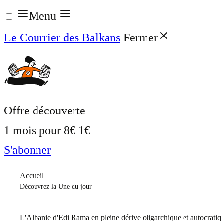
Aller
Menu
au
Le Courrier des Balkans
Fermer
contenu
Offre découverte
1 mois pour
8€
1€
S'abonner
Accueil
Découvrez la Une du jour
L'Albanie d'Edi Rama en pleine dérive oligarchique et autocrati